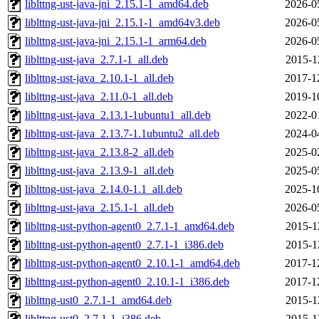
liblttng-ust-java-jni_2.15.1-1_amd64.deb
2026-0
liblttng-ust-java-jni_2.15.1-1_amd64v3.deb
2026-0
liblttng-ust-java-jni_2.15.1-1_arm64.deb
2026-0
liblttng-ust-java_2.7.1-1_all.deb
2015-1
liblttng-ust-java_2.10.1-1_all.deb
2017-1
liblttng-ust-java_2.11.0-1_all.deb
2019-1
liblttng-ust-java_2.13.1-1ubuntu1_all.deb
2022-0
liblttng-ust-java_2.13.7-1.1ubuntu2_all.deb
2024-0
liblttng-ust-java_2.13.8-2_all.deb
2025-0
liblttng-ust-java_2.13.9-1_all.deb
2025-0
liblttng-ust-java_2.14.0-1.1_all.deb
2025-1
liblttng-ust-java_2.15.1-1_all.deb
2026-0
liblttng-ust-python-agent0_2.7.1-1_amd64.deb
2015-1
liblttng-ust-python-agent0_2.7.1-1_i386.deb
2015-1
liblttng-ust-python-agent0_2.10.1-1_amd64.deb
2017-1
liblttng-ust-python-agent0_2.10.1-1_i386.deb
2017-1
liblttng-ust0_2.7.1-1_amd64.deb
2015-1
liblttng-ust0_2.7.1-1_i386.deb
2015-1