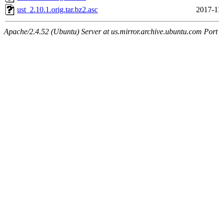
ust_2.10.1.orig.tar.bz2.asc
2017-1
Apache/2.4.52 (Ubuntu) Server at us.mirror.archive.ubuntu.com Port