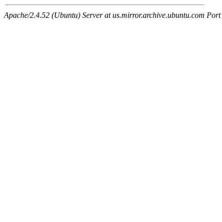
Apache/2.4.52 (Ubuntu) Server at us.mirror.archive.ubuntu.com Port