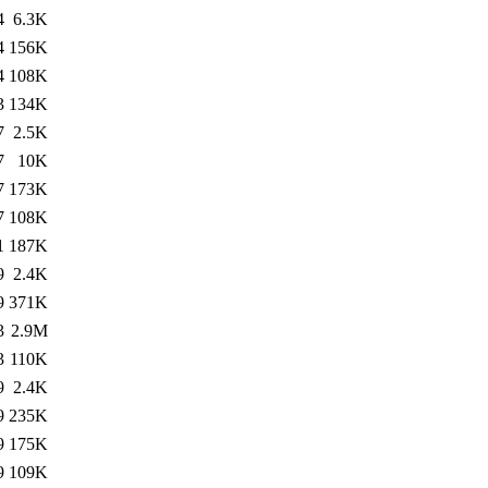
4
6.3K
4
156K
4
108K
3
134K
7
2.5K
7
10K
7
173K
7
108K
1
187K
9
2.4K
9
371K
3
2.9M
3
110K
9
2.4K
9
235K
9
175K
9
109K