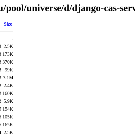
/pool/universe/d/django-cas-ser
Size
-
3
2.5K
3
173K
3
370K
3
99K
3
3.1M
2
2.4K
2
160K
2
5.9K
5
154K
5
105K
6
165K
4
2.5K