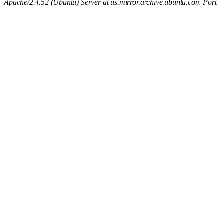
Apache/2.4.52 (Ubuntu) Server at us.mirror.archive.ubuntu.com Port