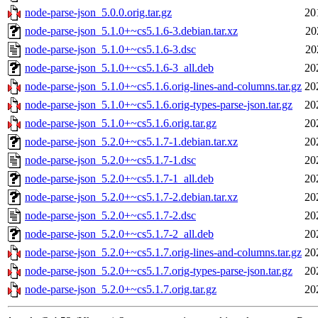
node-parse-json_5.0.0.orig.tar.gz
20
node-parse-json_5.1.0+~cs5.1.6-3.debian.tar.xz
20
node-parse-json_5.1.0+~cs5.1.6-3.dsc
20
node-parse-json_5.1.0+~cs5.1.6-3_all.deb
20
node-parse-json_5.1.0+~cs5.1.6.orig-lines-and-columns.tar.gz
20
node-parse-json_5.1.0+~cs5.1.6.orig-types-parse-json.tar.gz
20
node-parse-json_5.1.0+~cs5.1.6.orig.tar.gz
20
node-parse-json_5.2.0+~cs5.1.7-1.debian.tar.xz
20
node-parse-json_5.2.0+~cs5.1.7-1.dsc
20
node-parse-json_5.2.0+~cs5.1.7-1_all.deb
20
node-parse-json_5.2.0+~cs5.1.7-2.debian.tar.xz
20
node-parse-json_5.2.0+~cs5.1.7-2.dsc
20
node-parse-json_5.2.0+~cs5.1.7-2_all.deb
20
node-parse-json_5.2.0+~cs5.1.7.orig-lines-and-columns.tar.gz
20
node-parse-json_5.2.0+~cs5.1.7.orig-types-parse-json.tar.gz
20
node-parse-json_5.2.0+~cs5.1.7.orig.tar.gz
20