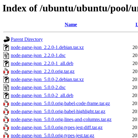
Index of /ubuntu/ubuntu/pool/u
Name
L
Parent Directory
node-parse-json_2.2.0-1.debian.tar.xz
20
node-parse-json_2.2.0-1.dsc
20
node-parse-json_2.2.0-1_all.deb
20
node-parse-json_2.2.0.orig.tar.gz
20
node-parse-json_5.0.0-2.debian.tar.xz
20
node-parse-json_5.0.0-2.dsc
20
node-parse-json_5.0.0-2_all.deb
20
node-parse-json_5.0.0.orig-babel-code-frame.tar.gz
20
node-parse-json_5.0.0.orig-babel-highlight.tar.gz
20
node-parse-json_5.0.0.orig-lines-and-columns.tar.gz
20
node-parse-json_5.0.0.orig-types-jest-diff.tar.gz
20
node-parse-json_5.0.0.orig-types-jest.tar.gz
20