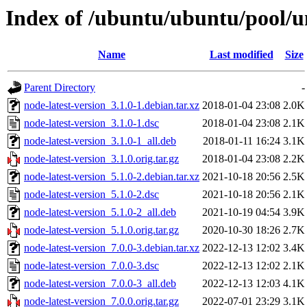
Index of /ubuntu/ubuntu/pool/un
Name
Last modified
Size
Parent Directory
-
node-latest-version_3.1.0-1.debian.tar.xz
2018-01-04 23:08
2.0K
node-latest-version_3.1.0-1.dsc
2018-01-04 23:08
2.1K
node-latest-version_3.1.0-1_all.deb
2018-01-11 16:24
3.1K
node-latest-version_3.1.0.orig.tar.gz
2018-01-04 23:08
2.2K
node-latest-version_5.1.0-2.debian.tar.xz
2021-10-18 20:56
2.5K
node-latest-version_5.1.0-2.dsc
2021-10-18 20:56
2.1K
node-latest-version_5.1.0-2_all.deb
2021-10-19 04:54
3.9K
node-latest-version_5.1.0.orig.tar.gz
2020-10-30 18:26
2.7K
node-latest-version_7.0.0-3.debian.tar.xz
2022-12-13 12:02
3.4K
node-latest-version_7.0.0-3.dsc
2022-12-13 12:02
2.1K
node-latest-version_7.0.0-3_all.deb
2022-12-13 12:03
4.1K
node-latest-version_7.0.0.orig.tar.gz
2022-07-01 23:29
3.1K