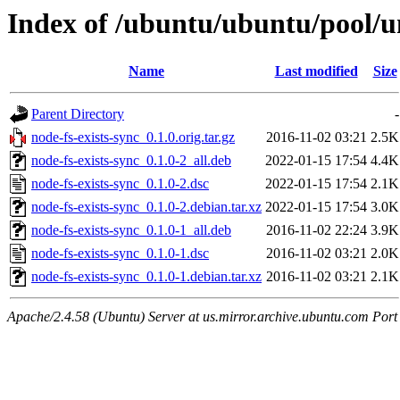
Index of /ubuntu/ubuntu/pool/un
Name
Last modified
Size
Parent Directory
-
node-fs-exists-sync_0.1.0.orig.tar.gz
2016-11-02 03:21
2.5K
node-fs-exists-sync_0.1.0-2_all.deb
2022-01-15 17:54
4.4K
node-fs-exists-sync_0.1.0-2.dsc
2022-01-15 17:54
2.1K
node-fs-exists-sync_0.1.0-2.debian.tar.xz
2022-01-15 17:54
3.0K
node-fs-exists-sync_0.1.0-1_all.deb
2016-11-02 22:24
3.9K
node-fs-exists-sync_0.1.0-1.dsc
2016-11-02 03:21
2.0K
node-fs-exists-sync_0.1.0-1.debian.tar.xz
2016-11-02 03:21
2.1K
Apache/2.4.58 (Ubuntu) Server at us.mirror.archive.ubuntu.com Port