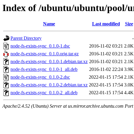
Index of /ubuntu/ubuntu/pool/un
Name
Last modified
Size
Parent Directory
-
node-fs-exists-sync_0.1.0-1.dsc
2016-11-02 03:21
2.0K
node-fs-exists-sync_0.1.0.orig.tar.gz
2016-11-02 03:21
2.5K
node-fs-exists-sync_0.1.0-1.debian.tar.xz
2016-11-02 03:21
2.1K
node-fs-exists-sync_0.1.0-1_all.deb
2016-11-02 22:24
3.9K
node-fs-exists-sync_0.1.0-2.dsc
2022-01-15 17:54
2.1K
node-fs-exists-sync_0.1.0-2.debian.tar.xz
2022-01-15 17:54
3.0K
node-fs-exists-sync_0.1.0-2_all.deb
2022-01-15 17:54
4.4K
Apache/2.4.52 (Ubuntu) Server at us.mirror.archive.ubuntu.com Port