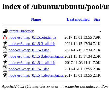
Index of /ubuntu/ubuntu/pool/u
Name
Last modified
Size
Parent Directory
-
node-es6-map_0.1.5.orig.tar.gz
2017-11-01 13:55
7.9K
node-es6-map_0.1.5-3_all.deb
2021-11-15 17:34
7.1K
node-es6-map_0.1.5-3.dsc
2021-11-15 17:34
2.1K
node-es6-map_0.1.5-3.debian.tar.xz
2021-11-15 17:34
2.5K
node-es6-map_0.1.5-1_all.deb
2017-11-03 11:11
7.0K
node-es6-map_0.1.5-1.dsc
2017-11-01 13:55
2.0K
node-es6-map_0.1.5-1.debian.tar.xz
2017-11-01 13:55
2.1K
Apache/2.4.52 (Ubuntu) Server at us.mirror.archive.ubuntu.com Port