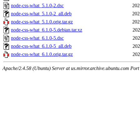
node-css-what_5.1.0-2.dsc
202
node-css-what_5.1.0-2_all.deb
202
node-css-what_5.1.0.orig.tar.gz
202
node-css-what_6.1.0-5.debian.tar.xz
202
node-css-what_6.1.0-5.dsc
202
node-css-what_6.1.0-5_all.deb
202
node-css-what_6.1.0.orig.tar.gz
202
Apache/2.4.58 (Ubuntu) Server at us.mirror.archive.ubuntu.com Port