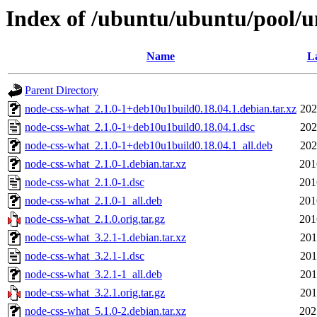
Index of /ubuntu/ubuntu/pool/u
Name
La
Parent Directory
node-css-what_2.1.0-1+deb10u1build0.18.04.1.debian.tar.xz
202
node-css-what_2.1.0-1+deb10u1build0.18.04.1.dsc
202
node-css-what_2.1.0-1+deb10u1build0.18.04.1_all.deb
202
node-css-what_2.1.0-1.debian.tar.xz
201
node-css-what_2.1.0-1.dsc
201
node-css-what_2.1.0-1_all.deb
201
node-css-what_2.1.0.orig.tar.gz
201
node-css-what_3.2.1-1.debian.tar.xz
201
node-css-what_3.2.1-1.dsc
201
node-css-what_3.2.1-1_all.deb
201
node-css-what_3.2.1.orig.tar.gz
201
node-css-what_5.1.0-2.debian.tar.xz
202