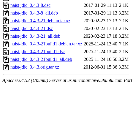
naist-jdic_0.4.3-8.dsc
2017-01-29 11:13
2.1K
naist-jdic_0.4.3-8_all.deb
2017-01-29 11:13
3.2M
naist-jdic_0.4.3-21.debian.tar.xz
2020-02-23 17:13
7.1K
naist-jdic_0.4.3-21.dsc
2020-02-23 17:13
2.1K
naist-jdic_0.4.3-21_all.deb
2020-02-23 17:18
3.2M
naist-jdic_0.4.3-21build1.debian.tar.xz
2025-11-24 13:40
7.1K
naist-jdic_0.4.3-21build1.dsc
2025-11-24 13:40
2.1K
naist-jdic_0.4.3-21build1_all.deb
2025-11-24 16:56
3.2M
naist-jdic_0.4.3.orig.tar.xz
2012-06-01 15:36
3.3M
Apache/2.4.52 (Ubuntu) Server at us.mirror.archive.ubuntu.com Port