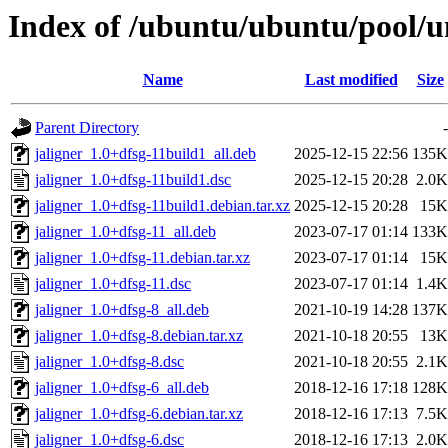
Index of /ubuntu/ubuntu/pool/un
Name
Last modified
Size
Parent Directory
-
jaligner_1.0+dfsg-11build1_all.deb
2025-12-15 22:56
135K
jaligner_1.0+dfsg-11build1.dsc
2025-12-15 20:28
2.0K
jaligner_1.0+dfsg-11build1.debian.tar.xz
2025-12-15 20:28
15K
jaligner_1.0+dfsg-11_all.deb
2023-07-17 01:14
133K
jaligner_1.0+dfsg-11.debian.tar.xz
2023-07-17 01:14
15K
jaligner_1.0+dfsg-11.dsc
2023-07-17 01:14
1.4K
jaligner_1.0+dfsg-8_all.deb
2021-10-19 14:28
137K
jaligner_1.0+dfsg-8.debian.tar.xz
2021-10-18 20:55
13K
jaligner_1.0+dfsg-8.dsc
2021-10-18 20:55
2.1K
jaligner_1.0+dfsg-6_all.deb
2018-12-16 17:18
128K
jaligner_1.0+dfsg-6.debian.tar.xz
2018-12-16 17:13
7.5K
jaligner_1.0+dfsg-6.dsc
2018-12-16 17:13
2.0K