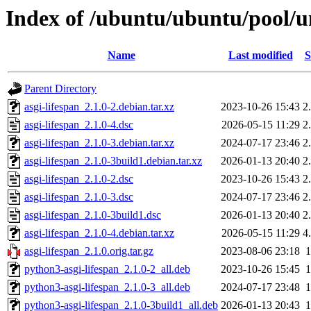
Index of /ubuntu/ubuntu/pool/un
Name
Last modified
S
Parent Directory
asgi-lifespan_2.1.0-2.debian.tar.xz
2023-10-26 15:43
2
asgi-lifespan_2.1.0-4.dsc
2026-05-15 11:29
2
asgi-lifespan_2.1.0-3.debian.tar.xz
2024-07-17 23:46
2
asgi-lifespan_2.1.0-3build1.debian.tar.xz
2026-01-13 20:40
2
asgi-lifespan_2.1.0-2.dsc
2023-10-26 15:43
2
asgi-lifespan_2.1.0-3.dsc
2024-07-17 23:46
2
asgi-lifespan_2.1.0-3build1.dsc
2026-01-13 20:40
2
asgi-lifespan_2.1.0-4.debian.tar.xz
2026-05-15 11:29
4
asgi-lifespan_2.1.0.orig.tar.gz
2023-08-06 23:18
python3-asgi-lifespan_2.1.0-2_all.deb
2023-10-26 15:45
python3-asgi-lifespan_2.1.0-3_all.deb
2024-07-17 23:48
python3-asgi-lifespan_2.1.0-3build1_all.deb
2026-01-13 20:43