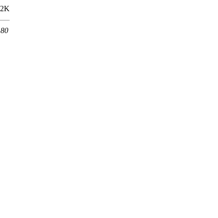
12K
 80