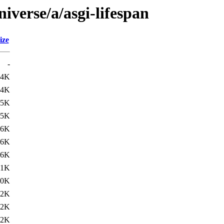
iverse/a/asgi-lifespan
ize
-
.4K
.4K
.5K
.5K
.6K
.6K
.6K
.1K
10K
12K
12K
12K