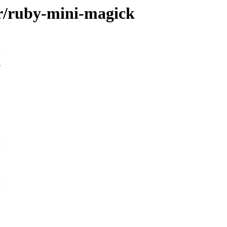
/r/ruby-mini-magick
-
K
K
K
K
K
M
K
K
M
K
K
K