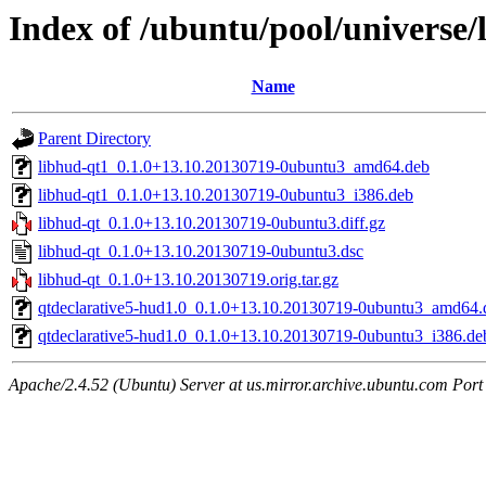
Index of /ubuntu/pool/universe/
Name
Parent Directory
libhud-qt1_0.1.0+13.10.20130719-0ubuntu3_amd64.deb
libhud-qt1_0.1.0+13.10.20130719-0ubuntu3_i386.deb
libhud-qt_0.1.0+13.10.20130719-0ubuntu3.diff.gz
libhud-qt_0.1.0+13.10.20130719-0ubuntu3.dsc
libhud-qt_0.1.0+13.10.20130719.orig.tar.gz
qtdeclarative5-hud1.0_0.1.0+13.10.20130719-0ubuntu3_amd64.
qtdeclarative5-hud1.0_0.1.0+13.10.20130719-0ubuntu3_i386.de
Apache/2.4.52 (Ubuntu) Server at us.mirror.archive.ubuntu.com Port