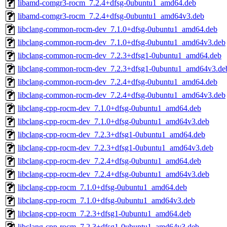
libamd-comgr3-rocm_7.2.4+dfsg-0ubuntu1_amd64.deb
libamd-comgr3-rocm_7.2.4+dfsg-0ubuntu1_amd64v3.deb
libclang-common-rocm-dev_7.1.0+dfsg-0ubuntu1_amd64.deb
libclang-common-rocm-dev_7.1.0+dfsg-0ubuntu1_amd64v3.deb
libclang-common-rocm-dev_7.2.3+dfsg1-0ubuntu1_amd64.deb
libclang-common-rocm-dev_7.2.3+dfsg1-0ubuntu1_amd64v3.de
libclang-common-rocm-dev_7.2.4+dfsg-0ubuntu1_amd64.deb
libclang-common-rocm-dev_7.2.4+dfsg-0ubuntu1_amd64v3.deb
libclang-cpp-rocm-dev_7.1.0+dfsg-0ubuntu1_amd64.deb
libclang-cpp-rocm-dev_7.1.0+dfsg-0ubuntu1_amd64v3.deb
libclang-cpp-rocm-dev_7.2.3+dfsg1-0ubuntu1_amd64.deb
libclang-cpp-rocm-dev_7.2.3+dfsg1-0ubuntu1_amd64v3.deb
libclang-cpp-rocm-dev_7.2.4+dfsg-0ubuntu1_amd64.deb
libclang-cpp-rocm-dev_7.2.4+dfsg-0ubuntu1_amd64v3.deb
libclang-cpp-rocm_7.1.0+dfsg-0ubuntu1_amd64.deb
libclang-cpp-rocm_7.1.0+dfsg-0ubuntu1_amd64v3.deb
libclang-cpp-rocm_7.2.3+dfsg1-0ubuntu1_amd64.deb
libclang-cpp-rocm_7.2.3+dfsg1-0ubuntu1_amd64v3.deb