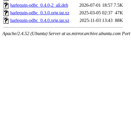
harlequin-odbc_0.4.0-2_all.deb
2026-07-01 18:57
7.5K
harlequin-odbc_0.3.0.orig.tar.xz
2025-03-05 02:37
47K
harlequin-odbc_0.4.0.orig.tar.xz
2025-11-03 13:43
88K
Apache/2.4.52 (Ubuntu) Server at us.mirror.archive.ubuntu.com Port